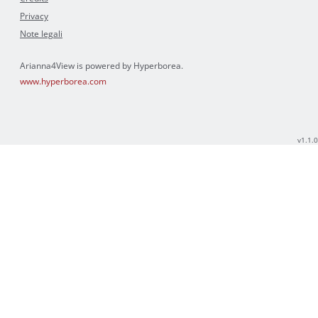
Privacy
Note legali
Arianna4View is powered by Hyperborea.
www.hyperborea.com
v1.1.0