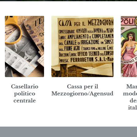
Casellario
Cassa per il
Mar
politico
Mezzogiorno/Agensud
mode
centrale
de
ita